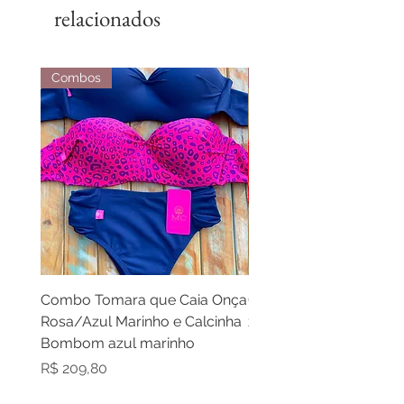
relacionados
Combos
Combos
Combo Tomara que Caia Onça
Combo Cortininha laran
Rosa/Azul Marinho e Calcinha
zebra laranja e calcinh
Bombom azul marinho
laranja
Preço
Preço
R$ 209,80
R$ 209,80