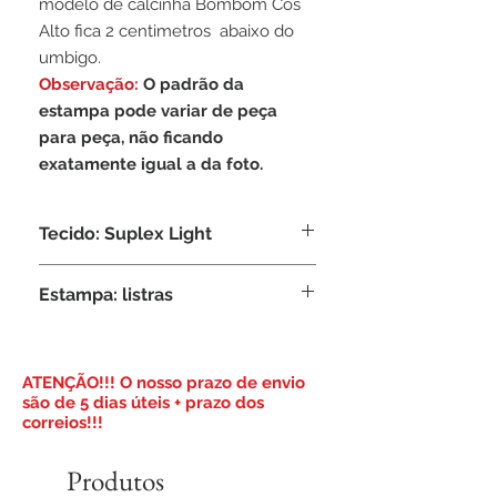
modelo de calcinha Bombom Cós
Alto fica 2 centimetros abaixo do
umbigo.
Observação:
O padrão da
estampa pode variar de peça
para peça, não ficando
exatamente igual a da foto.
Tecido: Suplex Light
Composição: 95% Poliamida, 5%
Estampa: listras
Elastano
​ATENÇÃO!!! O nosso prazo de envio
são de 5 dias úteis + prazo dos
correios!!!
Produtos