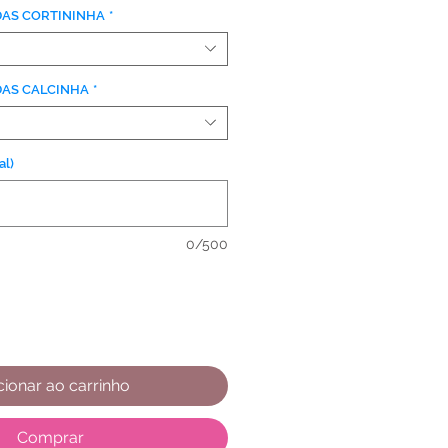
DAS CORTININHA
*
DAS CALCINHA
*
l)
0/500
cionar ao carrinho
Comprar