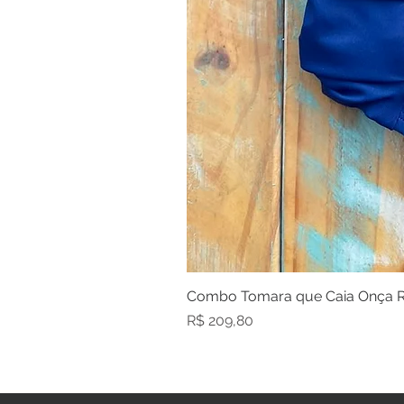
Combo Tomara que Caia Onça R
Preço
R$ 209,80