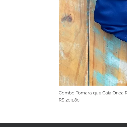
Combo Tomara que Caia Onça R
Preço
R$ 209,80