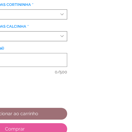
DAS CORTININHA
*
DAS CALCINHA
*
l)
0/500
cionar ao carrinho
Comprar