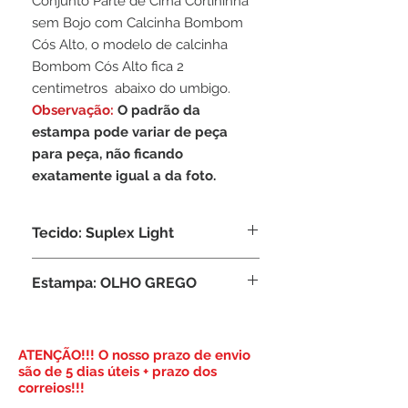
Conjunto Parte de Cima Cortininha
sem Bojo com Calcinha Bombom
Cós Alto, o modelo de calcinha
Bombom Cós Alto fica 2
centimetros abaixo do umbigo.
Observação:
O padrão da
estampa pode variar de peça
para peça, não ficando
exatamente igual a da foto.
Tecido: Suplex Light
Composição: 92% Poliamida, 8%
Estampa: OLHO GREGO
Elastano
​ATENÇÃO!!! O nosso prazo de envio
são de 5 dias úteis + prazo dos
correios!!!