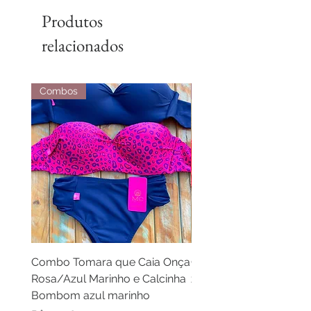
Produtos
relacionados
Combos
Combos
Combo Tomara que Caia Onça
Combo Cortininha laran
Rosa/Azul Marinho e Calcinha
zebra laranja e calcinh
Bombom azul marinho
laranja