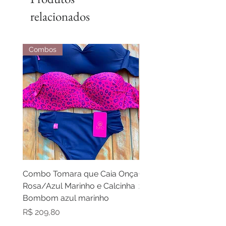
relacionados
Combos
Combos
Combo Tomara que Caia Onça
Combo Cortininha laran
Rosa/Azul Marinho e Calcinha
zebra laranja e calcinh
Bombom azul marinho
laranja
Preço
Preço
R$ 209,80
R$ 209,80