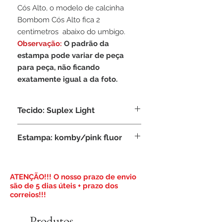
Cós Alto, o modelo de calcinha
Bombom Cós Alto fica 2
centimetros abaixo do umbigo.
Observação:
O padrão da
estampa pode variar de peça
para peça, não ficando
exatamente igual a da foto.
Tecido: Suplex Light
Composição: 95% Poliamida, 5%
Estampa: komby/pink fluor
Elastano
​ATENÇÃO!!! O nosso prazo de envio
são de 5 dias úteis + prazo dos
correios!!!
Produtos