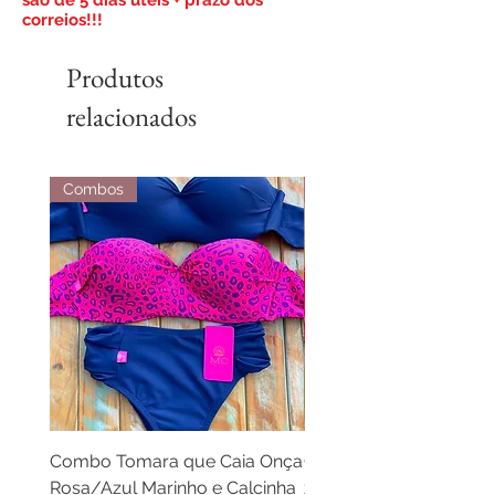
correios!!!
Produtos
relacionados
Combos
Combos
Combo Tomara que Caia Onça
Combo Cortininha laran
Rosa/Azul Marinho e Calcinha
zebra laranja e calcinh