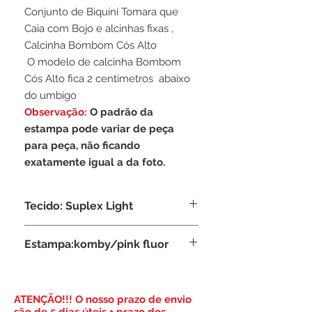
Conjunto de Biquíni Tomara que
Caia com Bojo e alcinhas fixas ,
Calcinha Bombom Cós Alto
O modelo de calcinha Bombom
Cós Alto fica 2 centimetros abaixo
do umbigo
Observação:
O padrão da
estampa pode variar de peça
para peça, não ficando
exatamente igual a da foto.
Tecido: Suplex Light
Composição: 95% Poliamida, 5%
Estampa:komby/pink fluor
Elastano
​ATENÇÃO!!! O nosso prazo de envio
são de 5 dias úteis + prazo dos