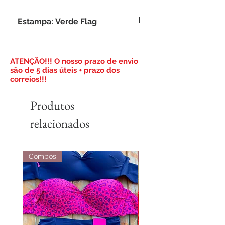
Composição: 95% Poliamida, 5%
Estampa: Verde Flag
Elastano
​ATENÇÃO!!! O nosso prazo de envio
são de 5 dias úteis + prazo dos
correios!!!
Produtos
relacionados
Combos
Combos