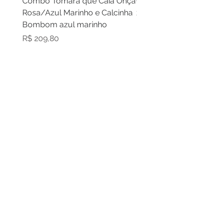
Combo Tomara que Caia Onça
Combo Cortininha laran
Rosa/Azul Marinho e Calcinha
zebra laranja e calcinh
Bombom azul marinho
laranja
Preço
Preço
R$ 209,80
R$ 209,80