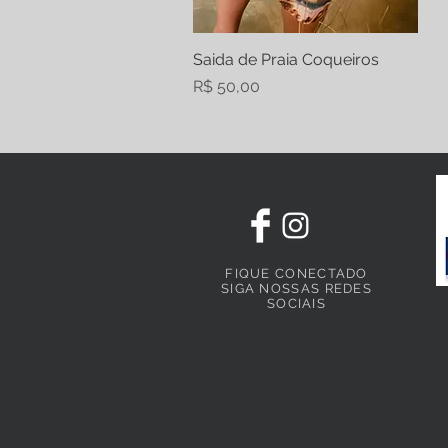
Saida de Praia Coqueiros
Visualização rápida
Preço
R$ 50,00
FIQUE CONECTADO
SIGA NOSSAS REDES
SOCIAIS