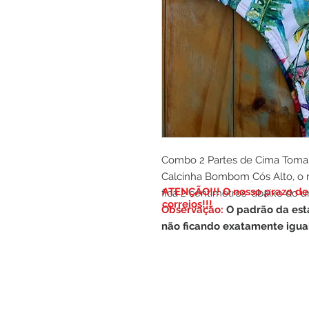
Combo 2 Partes de Cima Tomara 
Calcinha Bombom Cós Alto, o
​ATENÇÃO!!! O nosso prazo de 
fica 2 centimetros abaixo do 
correios!!!
Observação:
O padrão da est
não ficando exatamente igual