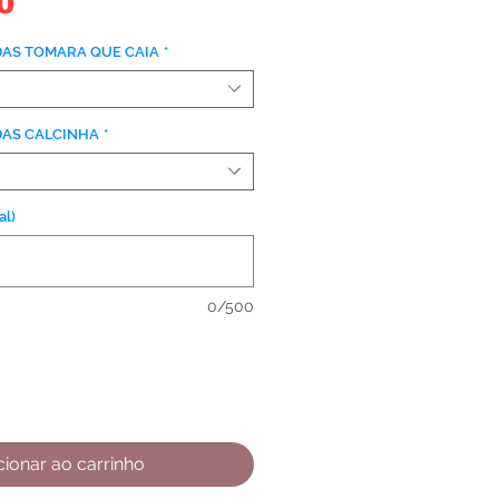
Preço
0
DAS TOMARA QUE CAIA
*
DAS CALCINHA
*
l)
0/500
cionar ao carrinho