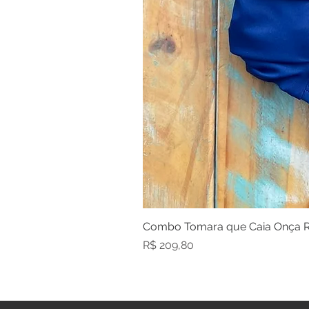
Combo Tomara que Caia Onça R
Preço
R$ 209,80