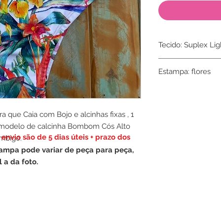
Tecido: Suplex Lig
Composição: 95% P
Estampa: flores
que Caia com Bojo e alcinhas fixas , 1
 modelo de calcinha Bombom Cós Alto
envio são de 5 dias úteis + prazo dos
umbigo.
ampa pode variar de peça para peça,
 a da foto.