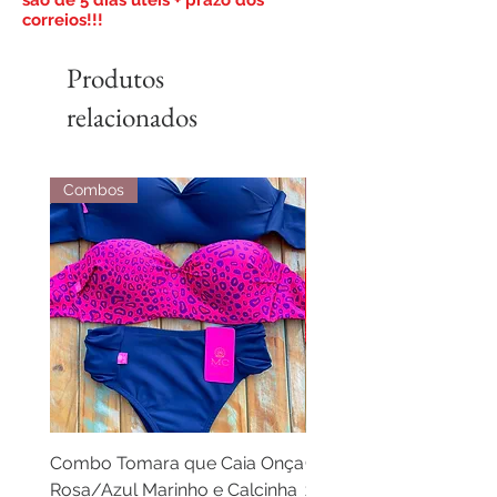
correios!!!
Produtos
relacionados
Combos
Combos
Combo Tomara que Caia Onça
Combo Cortininha laran
Rosa/Azul Marinho e Calcinha
zebra laranja e calcinh