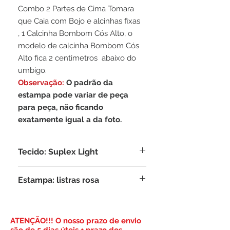
Combo 2 Partes de Cima Tomara
que Caia com Bojo e alcinhas fixas
, 1 Calcinha Bombom Cós Alto, o
modelo de calcinha Bombom Cós
Alto fica 2 centimetros abaixo do
umbigo.
Observação:
O padrão da
estampa pode variar de peça
para peça, não ficando
exatamente igual a da foto.
Tecido: Suplex Light
Composição: 95% Poliamida, 5%
Estampa: listras rosa
Elastano
​ATENÇÃO!!! O nosso prazo de envio
são de 5 dias úteis + prazo dos