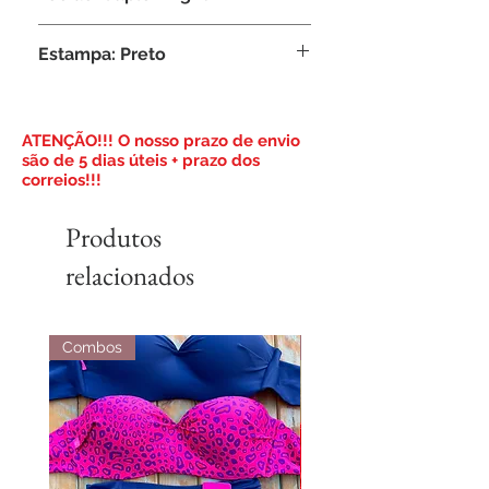
Composição: 95% Poliamida, 5%
Estampa: Preto
Elastano
​ATENÇÃO!!! O nosso prazo de envio
são de 5 dias úteis + prazo dos
correios!!!
Produtos
relacionados
Combos
Combos