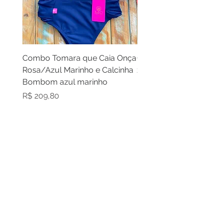
Combo Tomara que Caia Onça
Combo Cortininha laran
Rosa/Azul Marinho e Calcinha
zebra laranja e calcinh
Bombom azul marinho
laranja
Preço
Preço
R$ 209,80
R$ 209,80