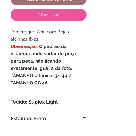
Comprar
Tomara que Caia com Bojo e
alcinhas fixas.
Observação:
O padrão da
estampa pode variar de peça
para peça, não ficando
exatamente igual a da foto.
TAMANHO U (único) 34-44 /
TAMANHO GG 46
Tecido: Suplex Light
Composição: 95% Poliamida, 5%
Estampa: Preto
Elastano