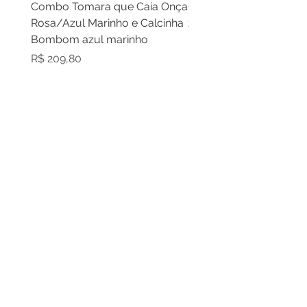
Combo Tomara que Caia Onça
Combo Cortininha laran
Rosa/Azul Marinho e Calcinha
zebra laranja e calcinh
Bombom azul marinho
laranja
Preço
Preço
R$ 209,80
R$ 209,80